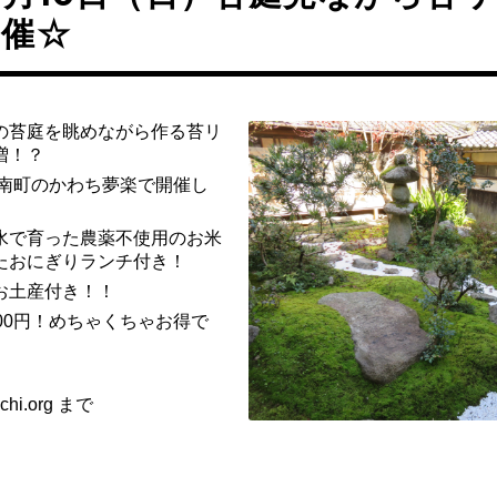
開催☆
の苔庭を眺めながら作る苔リ
増！？
河南町のかわち夢楽で開催し
水で育った農薬不使用のお米
たおにぎりランチ付き！
お土産付き！！
00円！めちゃくちゃお得で
hi.org まで