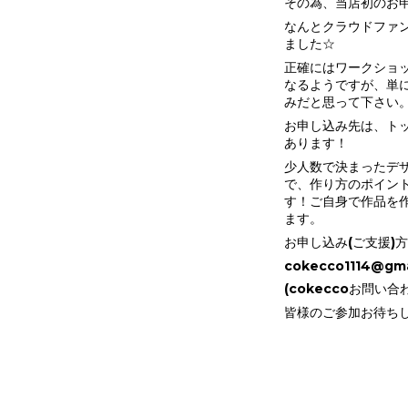
その為、当店初のお
なんとクラウドファ
ました☆
正確にはワークショ
なるようですが、単
みだと思って下さい
お申し込み先は、ト
あります！
少人数で決まったデ
で、作り方のポイン
す！ご自身で作品を
ます。
お申し込み(ご支援)
cokecco1114@gma
(cokeccoお問い
皆様のご参加お待ち