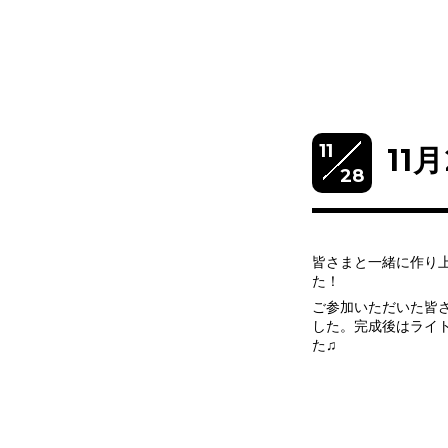
11
11
28
皆さまと一緒に作り
た！
ご参加いただいた皆
した。完成後はライ
た♫