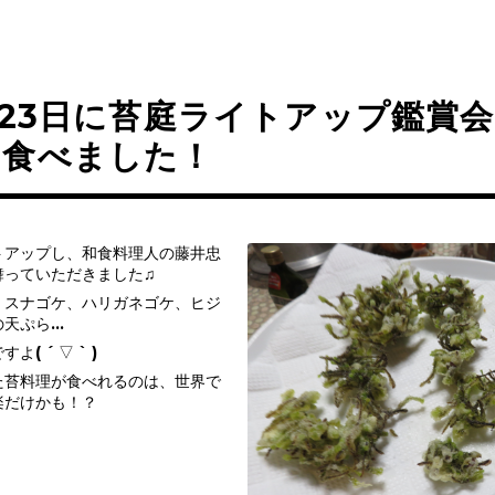
月23日に苔庭ライトアップ鑑賞
を食べました！
トアップし、和食料理人の藤井忠
舞っていただきました♫
、スナゴケ、ハリガネゴケ、ヒジ
の天ぷら…
( ´ ▽ ` )
た苔料理が食べれるのは、世界で
楽だけかも！？