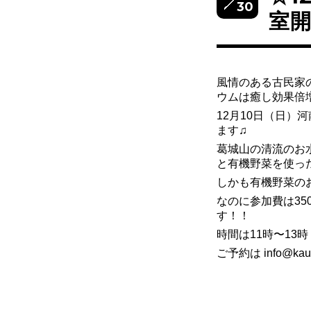
30
室
風情のある古民家
ウムは癒し効果倍
12月10日（日）
ます♫
葛城山の清流のお
と有機野菜を使っ
しかも有機野菜の
なのに参加費は35
す！！
時間は11時〜13時
ご予約は info@kauc