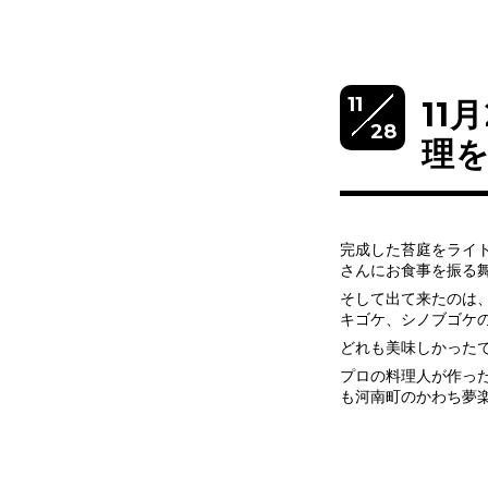
11
11
28
理
完成した苔庭をライ
さんにお食事を振る
そして出て来たのは
キゴケ、シノブゴケ
どれも美味しかったですよ
プロの料理人が作っ
も河南町のかわち夢