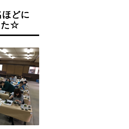
名ほどに
した☆