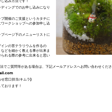
申し込み方法です！
ンディングでのお申し込みになり
ップ開催のご支援というカタチに
にワークショップへの参加申し込
。
ップページ下のメニューリストに
ザインの苔テラリウムを作るの
トなどを細かく教える事が出来ま
作られる際の参考に出来ると思い
方法でご質問等がある場合は、下記メールアドレスへお問い合わせくだ
il.com
合わせ窓口担当:キムラ)
しております！