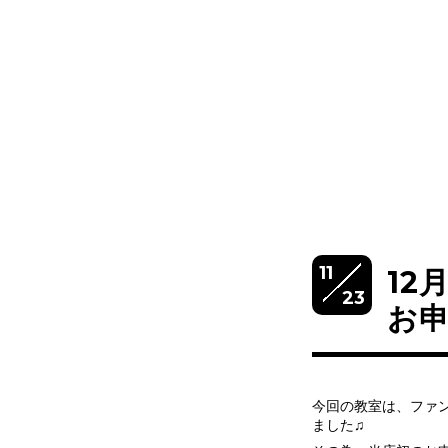
11
12
23
お
今回の教室は、ファ
ました♫