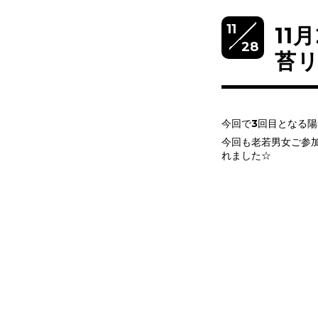
11
11
28
苔
今回で3回目となる
今回も老若男女ご参
れました☆