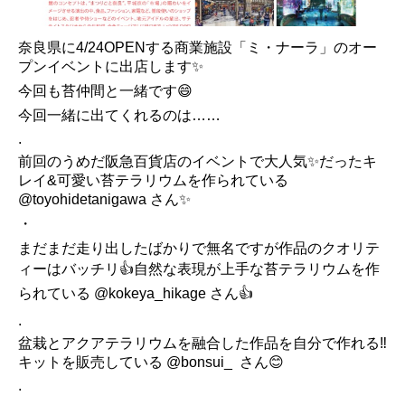
奈良県に4/24OPENする商業施設「ミ・ナーラ」のオー
プンイベントに出店します✨
今回も苔仲間と一緒です😄
今回一緒に出てくれるのは……
.
前回のうめだ阪急百貨店のイベントで大人気✨だったキ
レイ&可愛い苔テラリウムを作られている
@toyohidetanigawa さん✨
・
まだまだ走り出したばかりで無名ですが作品のクオリテ
ィーはバッチリ👍自然な表現が上手な苔テラリウムを作
られている @kokeya_hikage さん👍
.
盆栽とアクアテラリウムを融合した作品を自分で作れる‼️
キットを販売している @bonsui_ さん😊
.