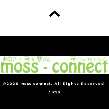
©2026
moss-connect
. All Rights Reserved.
/
RSS