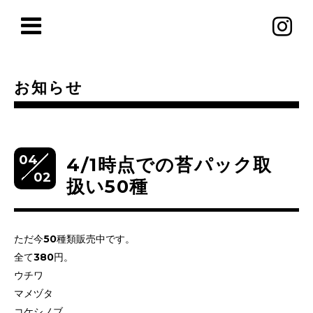
お知らせ
04
4/1時点での苔パック取
02
扱い50種
ただ今50種類販売中です。
全て380円。
ウチワ
マメヅタ
コケシノブ