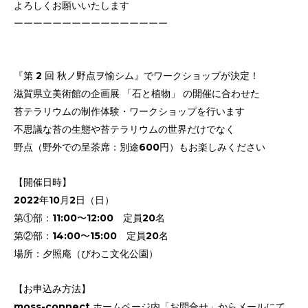
よろしくお願いいたします
ーーーーーーーーーーーーーーーー
『第 2 回 秋ノ野点ヲ愉シム』でワークショップが決定！
滋賀県立美術館の企画展 「石と植物」 の開催に合わせた
苔テラリウムの制作体験・ワークショップを行います
不思議な苔の生態や苔テラリウムの世界だけでなく
野点（野外での呈茶席：別途600円）もお楽しみください
【開催日時】
2022年10月2日（日）
第①部：11:00〜12:00 定員20名
第②部：14:00〜15:00 定員20名
場所：夕照庵（びわこ文化公園）
【お申込み方法】
moss-connect ホームページ内「お問合せ」からメールにて