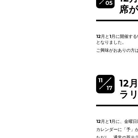
05
席
12月と1月に開催す
となりました。
ご興味がおありの方
11
12
17
ラ
12月と1月に、金曜
カレンダーに「予」
ただし、通常の苔テラ