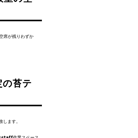
、空席が残りわずか
定の苔テ
催致します。
taff作業スペース