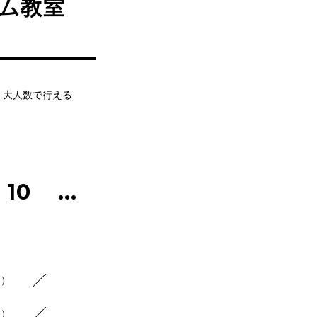
ム教室
、大人数で行える
10
...
1）
1）