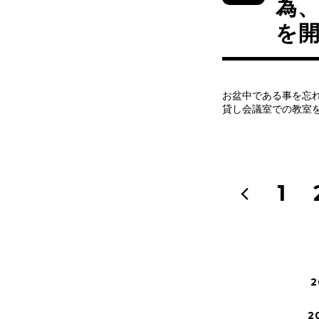
為
を
お盆中である事を忘
貸し会議室での教室
1
2
2