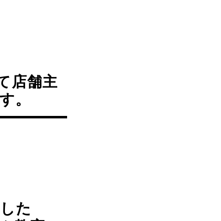
て店舗主
す。
到した